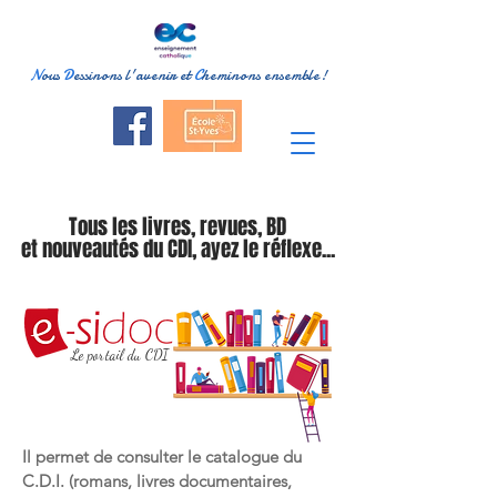
N
ous
D
essinons l'avenir et
C
heminons ensemble!
Tous les livres, revues, BD
et nouveautés du CDI, ayez le réflexe...
Le portail du CDI
Il permet de consulter le catalogue du
C.D.I. (romans, livres documentaires,