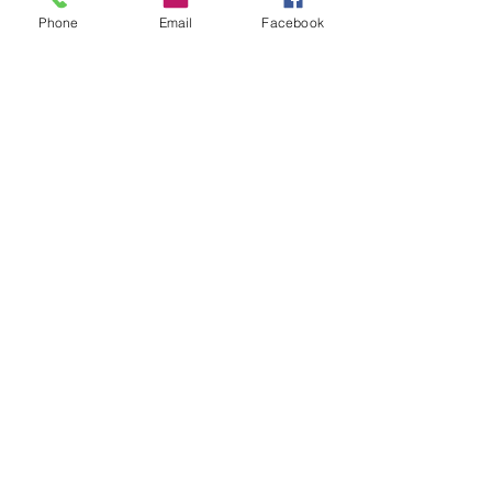
Phone
Email
Facebook
École
Saint-Yves
41 rue Étienne Dolet,
26100 Romans, France
04.75.05.00.04
accueil-styves@ndc-styves.fr