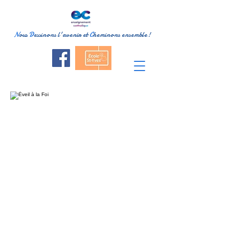
N
ous
D
essinons l'avenir et
C
heminons ensemble!